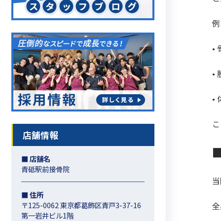
例
•
•
•
こ
店舗情報
■ 店舗名
青砥駅前接骨院
当
■ 住所
〒125-0062 東京都葛飾区青戸3-37-16
全
第一岩井ビル1階