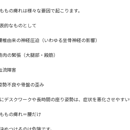
ももの痺れは様々な要因で起こります。
表的なものとして
 腰椎由来の神経圧迫（いわゆる坐骨神経の影響）
 筋肉の緊張（大腿部・殿筋）
 血流障害
 姿勢不良や骨盤の歪み
にデスクワークや長時間の座り姿勢は、症状を悪化させやすい
ももの痺れ＝腰だけ
決めつけるのは危険です。