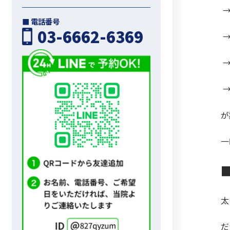
→
■ 電話番号
03-6662-6369
→
→
→
が
一
太
だ