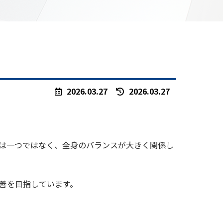
最
2026.03.27
2026.03.27
終
更
新
日
は一つではなく、全身のバランスが大きく関係し
時
:
改善を目指しています。