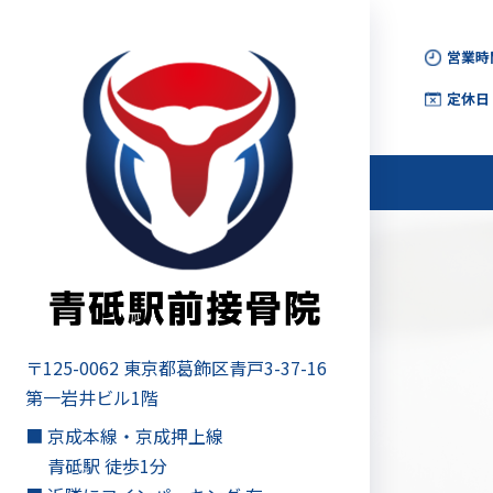
コ
ナ
ン
ビ
営業時
テ
ゲ
ン
ー
定休日
ツ
シ
へ
ョ
ス
ン
キ
に
ッ
移
プ
動
〒125-0062 東京都葛飾区青戸3-37-16
第一岩井ビル1階
■ 京成本線・京成押上線
青砥駅 徒歩1分