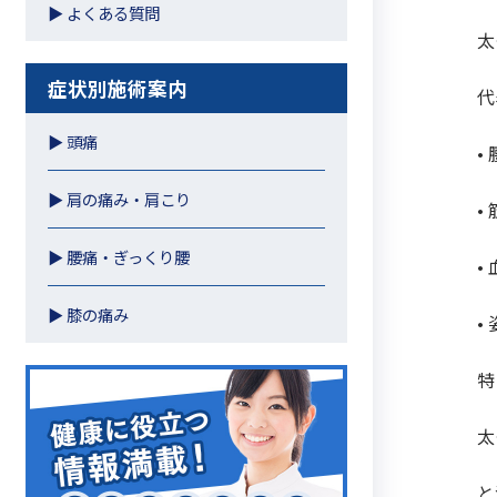
▶︎ よくある質問
太
症状別施術案内
代
▶︎ 頭痛
•
▶︎ 肩の痛み・肩こり
•
▶︎ 腰痛・ぎっくり腰
•
▶︎ 膝の痛み
•
特
太
と