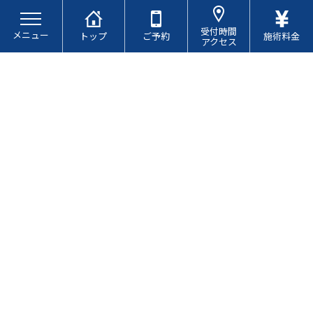
コ
ナ
ン
ビ
受付時間
メニュー
テ
ゲ
トップ
ご予約
施術料金
アクセス
ン
ー
ツ
シ
へ
ョ
ス
ン
キ
に
ブログ
ッ
移
プ
動
ヘルニアについて
最
2025.08.15
2025.08.15
終